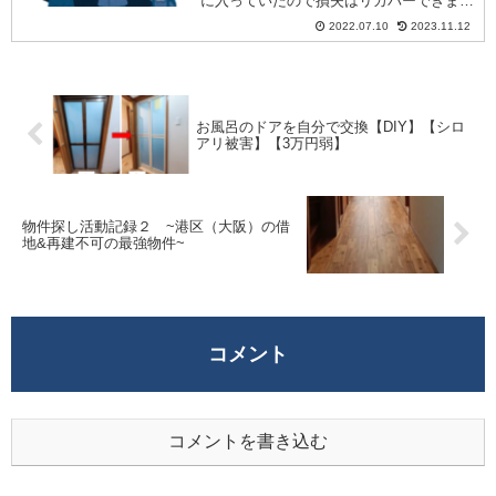
に入っていたので損失はリカバーできまし
らず隣の部屋から咳やTVの音が聞こえて
た。本ページでは、被害状況、リカバー方
2022.07.10
2023.11.12
きます。
法、夜逃げ対応履歴を紹介いたします。
お風呂のドアを自分で交換【DIY】【シロ
アリ被害】【3万円弱】
物件探し活動記録２ ~港区（大阪）の借
地&再建不可の最強物件~
コメント
コメントを書き込む