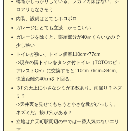
構造がしっかりしている、フカフカ床はない、シ
ロアリもなさそう
内装、設備はとてもボロボロ
ガレージはとても立派、かっこいい
ガレージを除くと、部屋部分が40㎡くらいなので
少し狭い
トイレが狭い、トイレ個室110cm×77cm
➩現在の隅トイレをタンク付トイレ（TOTOのピュ
アレストQR）に交換すると110cm-76cm=34cm。
快適距離の40cmを下回る。
３Fの天上に小さなシミが多数あり。雨漏り？ネズ
ミ？
➩天井裏を見せてもらうと小さな糞がびっしり、
ネズミだ。抜け穴がある？
立地は弁天町駅周辺の中では一番人気のないエリ
ア