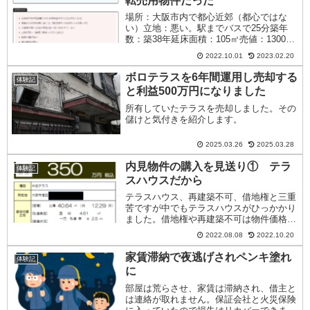
転売用物件だった
場所：大阪市内で都心近郊（都心ではな
い）立地：悪い。駅までバスで25分築年
数：築38年延床面積：105㎡売値：1300万
円 ➡ 指値：1200万円備考１：立派な車庫
2022.10.01
2023.02.20
がある備考２：リフォーム済家賃：13.5万
円（来月から入居者決定のオーナーチェン
ボロテラスを6年間運用し売却する
体験記
ジ物件）表面利回り：13.50%（指値1200
と利益500万円になりました
万円想定）実質利回り：12.46%（指値
1200万円想定）
所有していたテラスを売却しました。その
儲けと気付きを紹介します。
2025.03.26
2025.03.28
内見物件の購入を見送り① テラ
体験記
スハウスだから
テラスハウス、再建築不可、借地権と三重
苦ですが中でもテラスハウスがひっかかり
ました。借地権や再建築不可は物件価格が
安ければ気にならないのですが、テラスハ
2022.08.08
2022.10.20
ウスは嫌いなんです…。騒音問題で近隣住
民から苦情がくることが多いからです。テ
家賃滞納で夜逃げされペンキ塗れ
体験記
ラスハウスの住民の方々は共同意識が強い
に
方が多いので揉め事が起きやすいように感
じます。また、マンションはある程度防音
部屋は荒らさせ、家賃は滞納され、借主と
対策されているところもありますが、築古
は連絡が取れません。保証会社と火災保険
のテラスハウスはまず防音対策はされてお