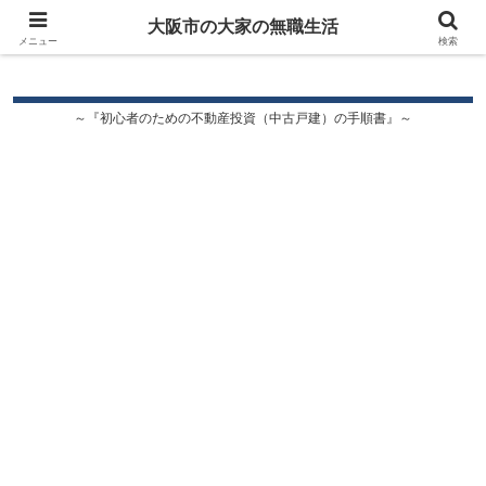
大阪市の大家の無職生活
大阪市の大家の無職生活
メニュー
検索
～『初心者のための不動産投資（中古戸建）の手順書』～