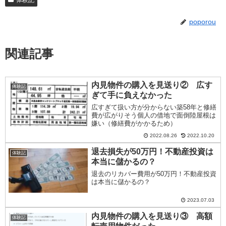
poporou
関連記事
内見物件の購入を見送り② 広す
体験記
ぎて手に負えなかった
広すぎて扱い方が分からない築58年と修繕
費が広がりそう個人の借地で面倒陸屋根は
嫌い（修繕費がかかるため）
2022.08.26
2022.10.20
退去損失が50万円！不動産投資は
体験記
本当に儲かるの？
退去のリカバー費用が50万円！不動産投資
は本当に儲かるの？
2023.07.03
内見物件の購入を見送り③ 高額
体験記