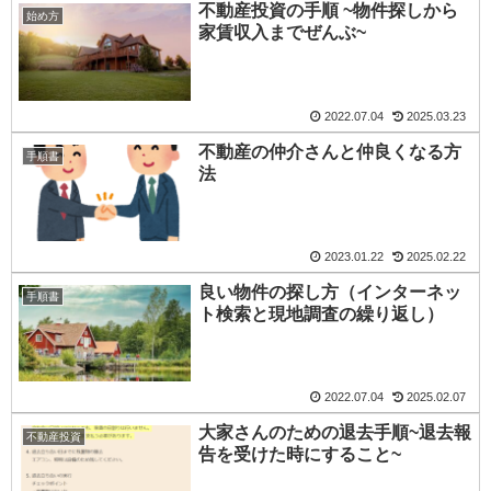
不動産投資の手順 ~物件探しから
始め方
家賃収入までぜんぶ~
2022.07.04
2025.03.23
不動産の仲介さんと仲良くなる方
手順書
法
2023.01.22
2025.02.22
良い物件の探し方（インターネッ
手順書
ト検索と現地調査の繰り返し）
2022.07.04
2025.02.07
大家さんのための退去手順~退去報
不動産投資
告を受けた時にすること~