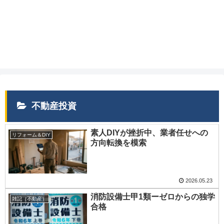
不動産投資
素人DIYが挫折中、業者任せへの
リフォーム＆DIY
方向転換を模索
2026.05.23
消防設備士甲1類ーゼロからの独学
雑記（不動産）
合格