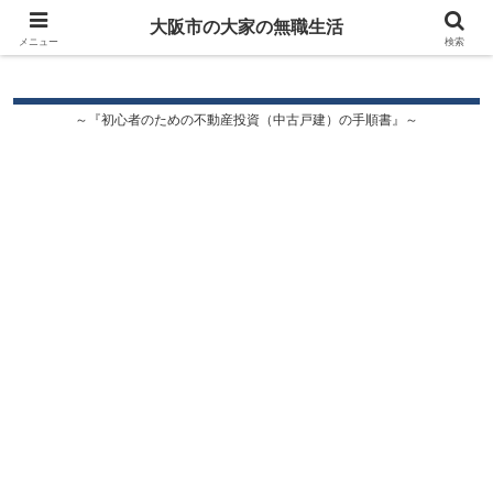
大阪市の大家の無職生活
大阪市の大家の無職生活
メニュー
検索
～『初心者のための不動産投資（中古戸建）の手順書』～