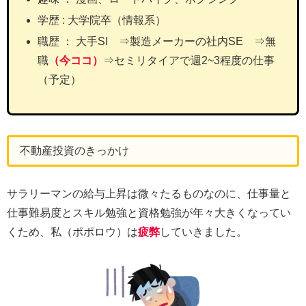
学歴 : 大学院卒（情報系）
職歴 ： 大手SI ⇒製造メーカーの社内SE ⇒無
職
（今ココ）
⇒セミリタイアで週2~3程度の仕事
（予定）
不動産投資のきっかけ
サラリーマンの給与上昇は微々たるものなのに、仕事量と
仕事難易度とスキル勉強と資格勉強が年々大きくなってい
くため、私（ポポロウ）は
疲弊
していきました。