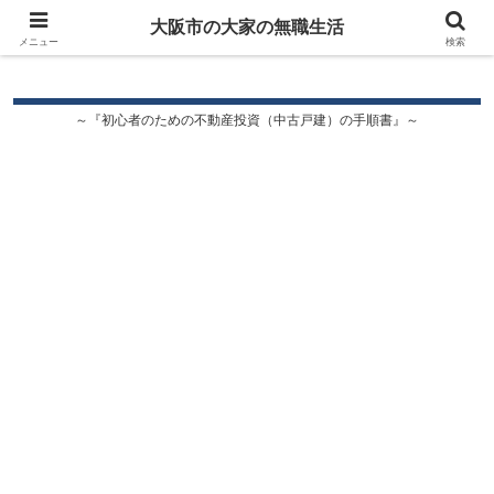
大阪市の大家の無職生活
大阪市の大家の無職生活
メニュー
検索
～『初心者のための不動産投資（中古戸建）の手順書』～