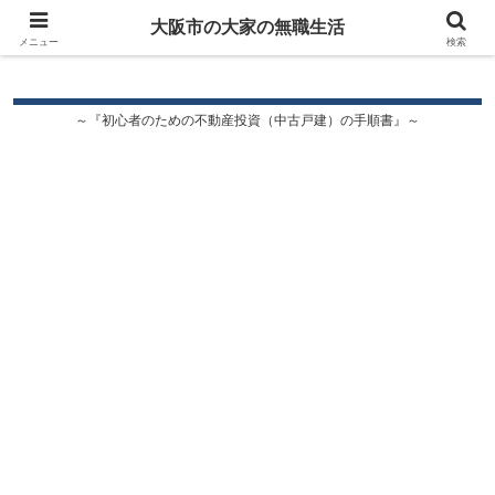
大阪市の大家の無職生活
大阪市の大家の無職生活
メニュー
検索
～『初心者のための不動産投資（中古戸建）の手順書』～