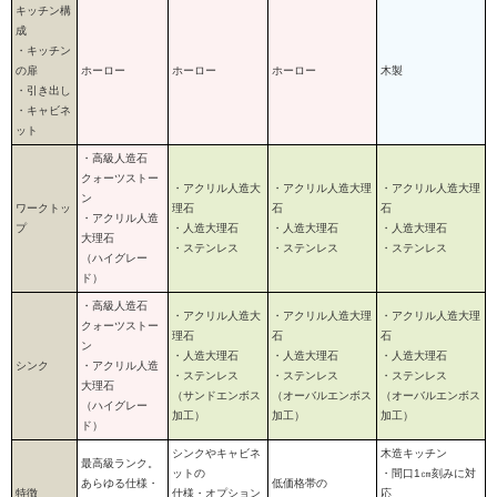
キッチン構
成
・キッチン
の扉
ホーロー
ホーロー
ホーロー
木製
・引き出し
・キャビネ
ット
・高級人造石
クォーツストー
・アクリル人造大
・アクリル人造大理
・アクリル人造大理
ン
ワークトッ
理石
石
石
・アクリル人造
プ
・人造大理石
・人造大理石
・人造大理石
大理石
・ステンレス
・ステンレス
・ステンレス
（ハイグレー
ド）
・高級人造石
・アクリル人造大
・アクリル人造大理
・アクリル人造大理
クォーツストー
理石
石
石
ン
・人造大理石
・人造大理石
・人造大理石
シンク
・アクリル人造
・ステンレス
・ステンレス
・ステンレス
大理石
（サンドエンボス
（オーバルエンボス
（オーバルエンボス
（ハイグレー
加工）
加工）
加工）
ド）
シンクやキャビネ
木造キッチン
最高級ランク。
ットの
・間口1㎝刻みに対
あらゆる仕様・
低価格帯の
特徴
仕様・オプション
応