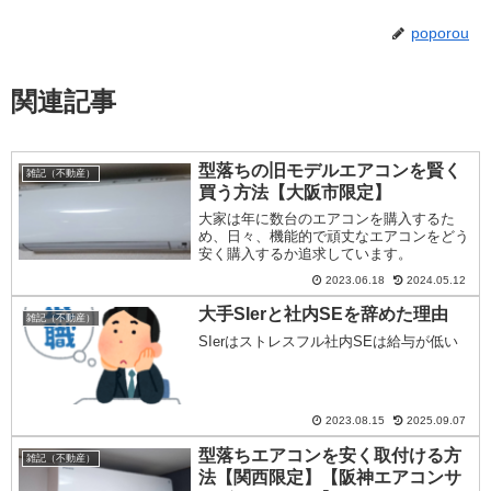
poporou
関連記事
型落ちの旧モデルエアコンを賢く
雑記（不動産）
買う方法【大阪市限定】
大家は年に数台のエアコンを購入するた
め、日々、機能的で頑丈なエアコンをどう
安く購入するか追求しています。
2023.06.18
2024.05.12
大手SIerと社内SEを辞めた理由
雑記（不動産）
SIerはストレスフル社内SEは給与が低い
2023.08.15
2025.09.07
型落ちエアコンを安く取付ける方
雑記（不動産）
法【関西限定】【阪神エアコンサ