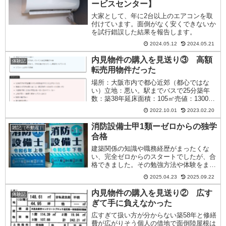
ービスセンター】
大家として、年に2台以上のエアコンを取
付けています。面倒がなく安くできないか
を試行錯誤した結果を報告します。
2024.05.12
2024.05.21
内見物件の購入を見送り③ 高額
体験記
転売用物件だった
場所：大阪市内で都心近郊（都心ではな
い）立地：悪い。駅までバスで25分築年
数：築38年延床面積：105㎡売値：1300万
円 ➡ 指値：1200万円備考１：立派な車庫
2022.10.01
2023.02.20
がある備考２：リフォーム済家賃：13.5万
円（来月から入居者決定のオーナーチェン
消防設備士甲1類ーゼロからの独学
雑記（不動産）
ジ物件）表面利回り：13.50%（指値1200
合格
万円想定）実質利回り：12.46%（指値
1200万円想定）
建築関係の知識や職務経歴がまったくな
い、完全ゼロからのスタートでしたが、合
格できました。その勉強方法や体験をまと
めます。
2025.04.23
2025.09.22
内見物件の購入を見送り② 広す
体験記
ぎて手に負えなかった
広すぎて扱い方が分からない築58年と修繕
費が広がりそう個人の借地で面倒陸屋根は