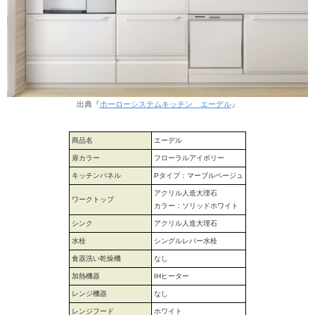
出典『
ホーローシステムキッチン エーデル
』
商品名
エーデル
扉カラー
フローラルアイボリー
キッチンパネル
Pタイプ：マーブルベージュ
アクリル人造大理石
ワークトップ
カラー：ソリッドホワイト
シンク
アクリル人造大理石
水栓
シングルレバー水栓
食器洗い乾燥機
なし
加熱機器
IHヒーター
レンジ機器
なし
レンジフード
ホワイト