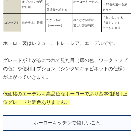
オプションが選
ホーローキッチン。
の
・35色の選べる扉
択可能
選択肢が増える
カラー
「おいしい」も
たからもの
みんなが笑顔の
コンセプト
自分史上、最高
「楽しい」も、
（treasure）
愛しい家族時間
ここから発信
ホーロー製はレミュー、トレーシア、エーデルです。
グレードが上がるにつれて見た目（扉の色、ワークトップ
の色）や便利オプション（シンクやキャビネットの仕様）
が上がっていきます。
低価格のエーデル
も高品位なホ
ーローであり基本性能は上
位グレードと遜色ありません。
ホーローキッチンで嬉しいこと